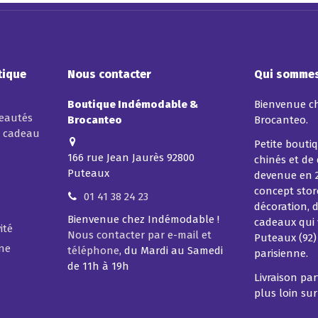
tique
Nous contacter
Qui sommes
Boutique Indémodable &
Bienvenue c
veautés
Brocanteo
Brocanteo.
t cadeau
Petite boutiq
166 rue Jean Jaurès 92800
chinés et de
Puteaux
devenue en 
concept store
01 41 38 24 23
décoration, d
Bienvenue chez Indémodable !
cadeaux qui 
ité
Nous contacter par e-mail et
Puteaux (92)
ine
téléphone
, du Mardi au Samedi
parisienne.
de 11h à 19h
Livraison pa
plus loin su