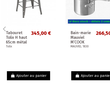
199,00 €
2
Très beau
Sac de voyage
miroir
pliable orange
triptyque
patine
REMEMBER
métal blanc
3 faces
Ajouter au panier
Ajouter au p