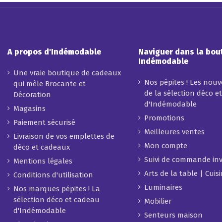
A propos d'Indémodable
Naviguer dans la bou
Indémodable
Une vraie boutique de cadeaux
Nos pépites ! Les nou
qui mêle Brocante et
de la sélection déco e
Décoration
d'Indémodable
Magasins
Promotions
Paiement sécurisé
Meilleures ventes
Livraison de vos emplettes de
Mon compte
déco et cadeaux
Suivi de commande inv
Mentions légales
Arts de la table | Cuis
Conditions d'utilisation
Luminaires
Nos marques pépites ! La
sélection déco et cadeau
Mobilier
d'Indémodable
Senteurs maison