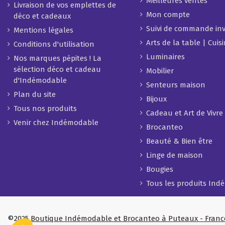
Meilleures ventes
Livraison de vos emplettes de
Mon compte
déco et cadeaux
Suivi de commande inv
Mentions légales
Arts de la table | Cuis
Conditions d'utilisation
Luminaires
Nos marques pépites ! La
sélection déco et cadeau
Mobilier
d'Indémodable
Senteurs maison
Plan du site
Bijoux
Tous nos produits
Cadeau et Art de Vivre
Venir chez Indémodable
Brocanteo
Beauté & Bien être
Linge de maison
Bougies
Tous les produits In
Axeptio consent
Plateforme de Gestion du Consentement : Personnalisez vos Opt
©2025
Boutique Indémodable et Brocanteo à Puteaux - Franc