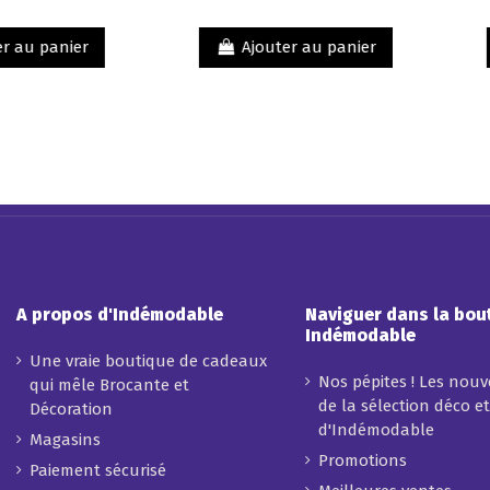
Parfums de
M'PASSION
Provence
en cuivre
intérieur
Ajouter au panier
Ajouter au p
étamé avec
oreillons
A propos d'Indémodable
Naviguer dans la bou
Indémodable
Une vraie boutique de cadeaux
Nos pépites ! Les nou
qui mêle Brocante et
de la sélection déco e
Décoration
d'Indémodable
Magasins
Promotions
Paiement sécurisé