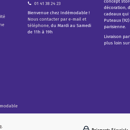
concept store
01 41 38 24 23
décoration, d
Bienvenue chez Indémodable !
cadeaux qui 
ité
Nous contacter par e-mail et
Puteaux (92)
ine
téléphone
, du Mardi au Samedi
parisienne.
de 11h à 19h
Livraison pa
plus loin su
démodable
ions
e
.