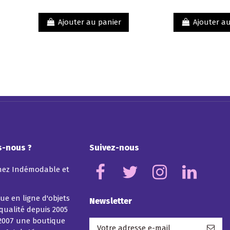
e en
poser - coloris miel...
237,00 €
t
ette
jouter au panier
Ajouter au panier
able
-nous ?
Suivez-nous
hez Indémodable et
ue en ligne d'objets
Newsletter
 qualité depuis 2005
2007 une boutique