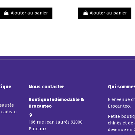
brossé
manch
brillant
hêtre e
verni.
fourch
anier
Ajouter au panier
A
inoxyd
tique
Nous contacter
Qui sommes
Boutique Indémodable &
Bienvenue c
veautés
Brocanteo
Brocanteo.
t cadeau
Petite boutiq
166 rue Jean Jaurès 92800
chinés et de
Puteaux
devenue en 