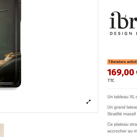
Derniers artic
169,00 
TTC
Un tableau XL d
Un grand latea
Stratifié massi
Ce plateau stra
accrocher au m