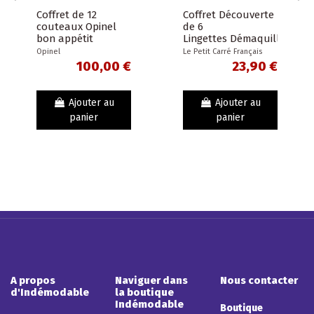
Coffret de 12
Coffret Découverte
couteaux Opinel
de 6
bon appétit
Lingettes Démaquillantes
mandarine manche
Réutilisables
Opinel
Le Petit Carré Français
en charme
100,00 €
23,90 €
Ajouter au
Ajouter au
panier
panier
A propos
Naviguer dans
Nous contacter
d'Indémodable
la boutique
Indémodable
Boutique