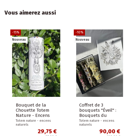
Vous aimerez aussi
-15%
-10%
Nouveau
Nouveau
Bouquet de la
Coffret de 3
Chouette Totem
bouquets "Éveil" :
Nature - Encens
Bouquets du
naturel - Romarin,
lièvre, de la
Totem nature - encens
Totem nature - encens
naturels
naturels
Lavande et Bois
Chouette et du
de...
Loup - Totem...
29,75 €
90,00 €