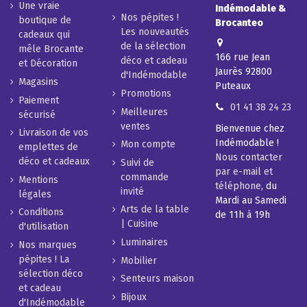
Une vraie
Indémodable &
Nos pépites !
boutique de
Brocanteo
Les nouveautés
cadeaux qui
de la sélection
mêle Brocante
166 rue Jean
déco et cadeau
et Décoration
Jaurès 92800
d'Indémodable
Magasins
Puteaux
Promotions
Paiement
01 41 38 24 23
Meilleures
sécurisé
ventes
Bienvenue chez
Livraison de vos
Indémodable !
Mon compte
emplettes de
Nous contacter
déco et cadeaux
Suivi de
par e-mail et
commande
Mentions
téléphone
, du
invité
légales
Mardi au Samedi
Arts de la table
Conditions
de 11h à 19h
| Cuisine
d'utilisation
Luminaires
Nos marques
pépites ! La
Mobilier
sélection déco
Senteurs maison
et cadeau
Bijoux
d'Indémodable