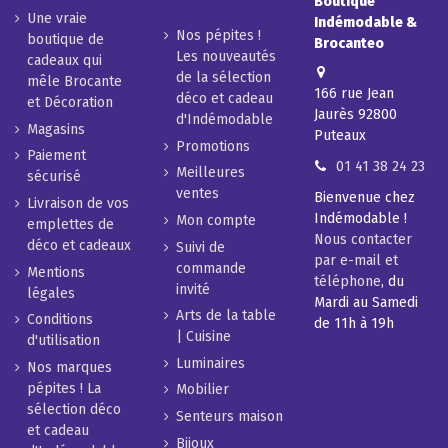
Boutique
Une vraie
Indémodable &
Nos pépites !
boutique de
Brocanteo
Les nouveautés
cadeaux qui
de la sélection
mêle Brocante
166 rue Jean
déco et cadeau
et Décoration
Jaurès 92800
d'Indémodable
Magasins
Puteaux
Promotions
Paiement
01 41 38 24 23
Meilleures
sécurisé
ventes
Bienvenue chez
Livraison de vos
Indémodable !
Mon compte
emplettes de
Nous contacter
déco et cadeaux
Suivi de
par e-mail et
commande
Mentions
téléphone
, du
invité
légales
Mardi au Samedi
Arts de la table
Conditions
de 11h à 19h
| Cuisine
d'utilisation
Luminaires
Nos marques
pépites ! La
Mobilier
sélection déco
Senteurs maison
et cadeau
Bijoux