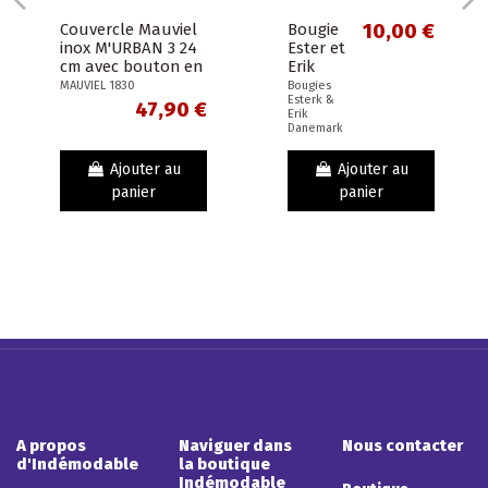
Couvercle Mauviel
Bougie
10,00 €
inox M'URBAN 3 24
Ester et
cm avec bouton en
Erik
onyx noir brillant
Cierge
MAUVIEL 1830
Bougies
Esterk &
pour gamme...
Conique
47,90 €
Erik
Keglelys
Danemark
34cm -
orange
Ajouter au
Ajouter au
panier
panier
A propos
Naviguer dans
Nous contacter
d'Indémodable
la boutique
Indémodable