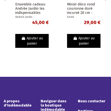
Ensemble cadeau
Miroir déco rond
Andrée Jardin les
couronne doré
indispensables
incurvé 20 cm -
pour la Maison -
Décoratif et
Andréé Jardin
Emdé
Made in France
pratique
45,00 €
29,00 €
Ajouter au
Ajouter au
panier
panier
A propos
Naviguer dans
Nous contacter
d'Indémodable
la boutique
Indémodable