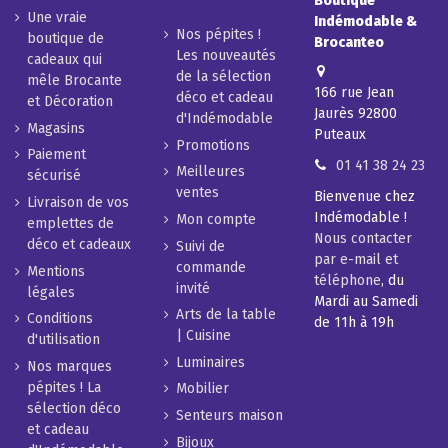
Boutique
Une vraie
Indémodable &
Nos pépites !
boutique de
Brocanteo
Les nouveautés
cadeaux qui
de la sélection
mêle Brocante
166 rue Jean
déco et cadeau
et Décoration
Jaurès 92800
d'Indémodable
Magasins
Puteaux
Promotions
Paiement
01 41 38 24 23
Meilleures
sécurisé
ventes
Bienvenue chez
Livraison de vos
Indémodable !
Mon compte
emplettes de
Nous contacter
déco et cadeaux
Suivi de
par e-mail et
commande
Mentions
téléphone
, du
invité
légales
Mardi au Samedi
Arts de la table
Conditions
de 11h à 19h
| Cuisine
d'utilisation
Luminaires
Nos marques
pépites ! La
Mobilier
sélection déco
Senteurs maison
et cadeau
Bijoux