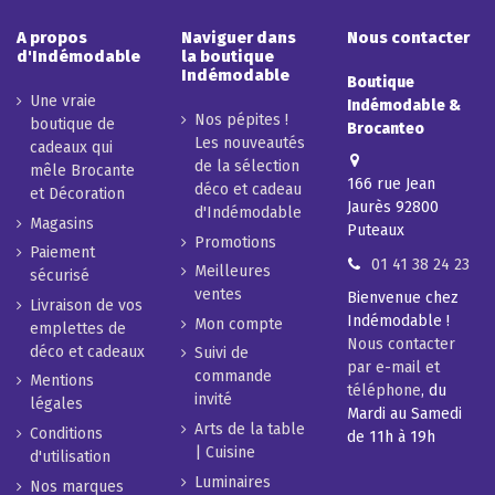
A propos
Naviguer dans
Nous contacter
d'Indémodable
la boutique
Indémodable
Boutique
Une vraie
Indémodable &
Nos pépites !
boutique de
Brocanteo
Les nouveautés
cadeaux qui
de la sélection
mêle Brocante
166 rue Jean
déco et cadeau
et Décoration
Jaurès 92800
d'Indémodable
Magasins
Puteaux
Promotions
Paiement
01 41 38 24 23
Meilleures
sécurisé
ventes
Bienvenue chez
Livraison de vos
Indémodable !
Mon compte
emplettes de
Nous contacter
déco et cadeaux
Suivi de
par e-mail et
commande
Mentions
téléphone
, du
invité
légales
Mardi au Samedi
Arts de la table
Conditions
de 11h à 19h
| Cuisine
d'utilisation
Luminaires
Nos marques