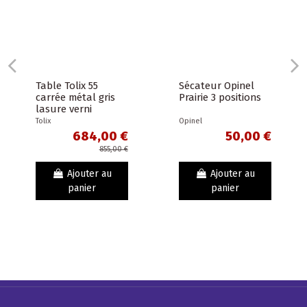
Table Tolix 55
carrée métal gris
lasure verni
Sécateur Opinel
brillant
Tolix
Prairie 3 positions
684,00 €
855,00 €
Opinel
50,00 €
Ajouter au
Ajouter au
panier
panier