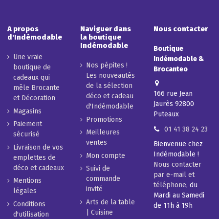
A propos
Naviguer dans
Nous contacter
d'Indémodable
la boutique
Indémodable
Boutique
Une vraie
Indémodable &
Nos pépites !
boutique de
Brocanteo
Les nouveautés
cadeaux qui
de la sélection
mêle Brocante
166 rue Jean
déco et cadeau
et Décoration
Jaurès 92800
d'Indémodable
Magasins
Puteaux
Promotions
Paiement
01 41 38 24 23
Meilleures
sécurisé
ventes
Bienvenue chez
Livraison de vos
Indémodable !
Mon compte
emplettes de
Nous contacter
déco et cadeaux
Suivi de
par e-mail et
commande
Mentions
téléphone
, du
invité
légales
Mardi au Samedi
Arts de la table
Conditions
de 11h à 19h
| Cuisine
d'utilisation