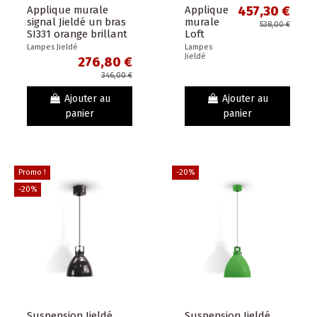
Applique murale
Applique
457,30 €
signal Jieldé un bras
murale
538,00 €
SI331 orange brillant
Loft
verni avec
Jieldé
Lampes Jieldé
Lampes
Jieldé
interrupteur
D4401
276,80 €
métal
346,00 €
brossé
brillant
Ajouter au
Ajouter au
verni.
panier
panier
Promo !
-20%
-20%
Suspension Jieldé
Suspension Jieldé