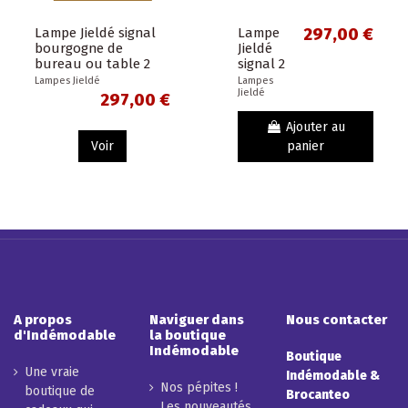
Lampe Jieldé signal
Lampe
297,00 €
bourgogne de
Jieldé
bureau ou table 2
signal 2
bras 30cm - design
bras
Lampes Jieldé
Lampes
Jieldé
JLD
30cm
297,00 €
vert
Vespa -
Ajouter au
idéal
Voir
panier
pour
bureau
ou petite
table -
Design...
A propos
Naviguer dans
Nous contacter
d'Indémodable
la boutique
Indémodable
Boutique
Une vraie
Indémodable &
Nos pépites !
boutique de
Brocanteo
Les nouveautés