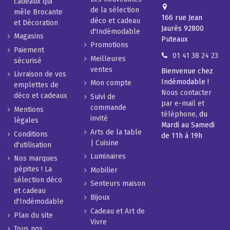
cadeaux qui
de la sélection
mêle Brocante
166 rue Jean
déco et cadeau
et Décoration
Jaurès 92800
d'Indémodable
Magasins
Puteaux
Promotions
Paiement
01 41 38 24 23
Meilleures
sécurisé
ventes
Bienvenue chez
Livraison de vos
Indémodable !
Mon compte
emplettes de
Nous contacter
déco et cadeaux
Suivi de
par e-mail et
commande
Mentions
téléphone
, du
invité
légales
Mardi au Samedi
Arts de la table
Conditions
de 11h à 19h
| Cuisine
d'utilisation
Luminaires
Nos marques
pépites ! La
Mobilier
sélection déco
Senteurs maison
et cadeau
Bijoux
d'Indémodable
Cadeau et Art de
Plan du site
Vivre
Tous nos