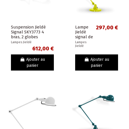
Suspension Jieldé
Lampe
297,00 €
Signal SKY3773 4
Jieldé
bras, 2 globes
signal de
réflecteurs
bureau
Lampes Jieldé
Lampes
Jieldé
ou table
612,00 €
2 bras
30cm
Ajouter au
Ajouter au
jaune
panier
panier
soufre -
Design
JLD -
Made in...