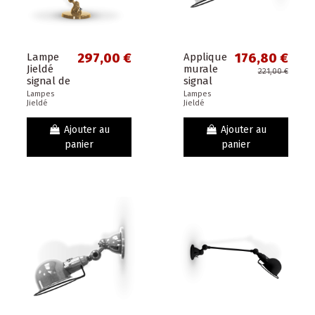
Lampe
297,00 €
Applique
176,80 €
Jieldé
murale
221,00 €
signal de
signal
bureau
Jieldé
Lampes
Lampes
Jieldé
Jieldé
ou table
SI300 gris
2 bras
argent
30cm or
Ajouter au
Ajouter au
nacré
panier
panier
doré
brillant
verni -...