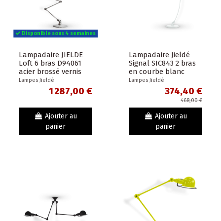
Disponible sous 4 semaines
Lampadaire JIELDE
Lampadaire Jieldé
Loft 6 bras D94061
Signal SIC843 2 bras
acier brossé vernis
en courbe blanc
brillant -
brillant
Lampes Jieldé
Lampes Jieldé
Exceptionnel
1 287,00 €
374,40 €
468,00 €
Ajouter au
Ajouter au
panier
panier