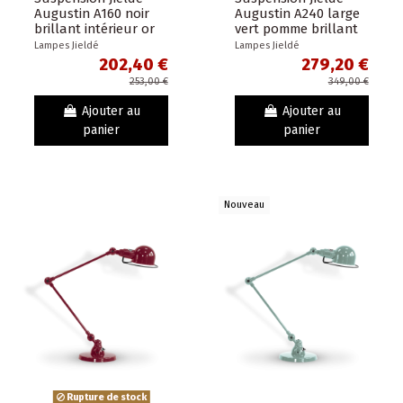
Augustin A160 noir
Augustin A240 large
brillant intérieur or
vert pomme brillant
fil doré
intérieur or fil doré
Lampes Jieldé
Lampes Jieldé
202,40 €
279,20 €
253,00 €
349,00 €
Ajouter au
Ajouter au
panier
panier
Nouveau
Rupture de stock