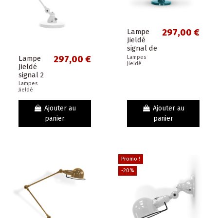
Lampe
297,00 €
Jieldé
signal de
bureau
Lampe
297,00 €
Lampes
Jieldé
ou table
Jieldé
2 bras
signal 2
30cm
bras
Lampes
bleu
Jieldé
30cm
océan
blanc
brillant
brillant -
Ajouter au
Ajouter au
verni -
idéal
panier
panier
Design...
pour
bureau
ou petite
table -...
Promo !
-20%