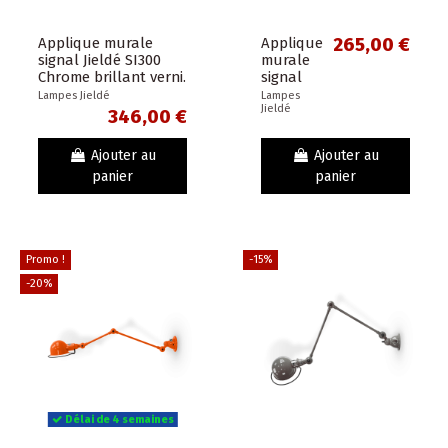
Applique murale
Applique
265,00 €
signal Jieldé SI300
murale
Chrome brillant verni.
signal
Jieldé un
Lampes Jieldé
Lampes
Jieldé
bras
346,00 €
SI301
noir mat.
Ajouter au
Ajouter au
panier
panier
Promo !
-15%
-20%
Délai de 4 semaines