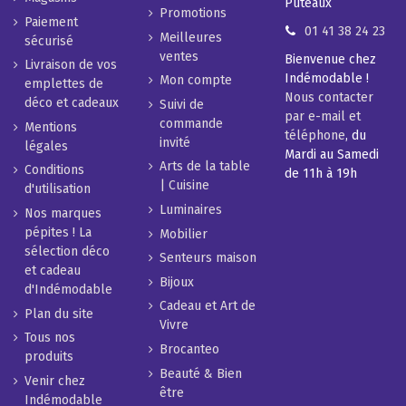
Puteaux
Promotions
Paiement
01 41 38 24 23
Meilleures
sécurisé
ventes
Bienvenue chez
Livraison de vos
Indémodable !
Mon compte
emplettes de
Nous contacter
déco et cadeaux
Suivi de
par e-mail et
commande
Mentions
téléphone
, du
invité
légales
Mardi au Samedi
Arts de la table
Conditions
de 11h à 19h
| Cuisine
d'utilisation
Luminaires
Nos marques
pépites ! La
Mobilier
sélection déco
Senteurs maison
et cadeau
Bijoux
d'Indémodable
Cadeau et Art de
Plan du site
Vivre
Tous nos
Brocanteo
produits
Beauté & Bien
Venir chez
être
Indémodable