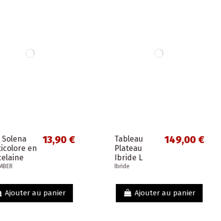
3,90 €
149,00 €
Tableau
Poele
Plateau
Mauvie
Ibride L
M'urb
Ellipse
26cm
Ibride
MAUVIEL 
modèle Le
poigné
Renard
inoxyd
anier
Ajouter au panier
A