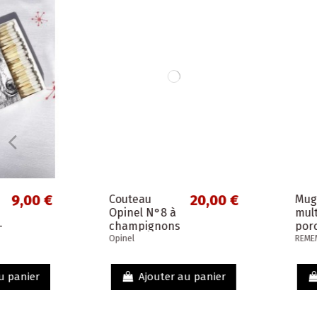
20,00 €
1
Couteau
Mug Solena
Opinel N°8 à
multicolore en
champignons
porcelaine
fine
Opinel
REMEMBER
Ajouter au panier
Ajouter au p