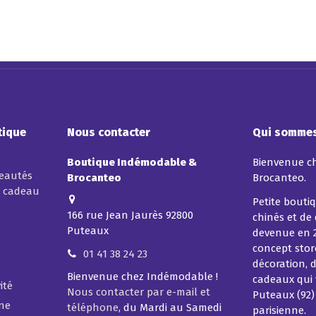
tique
Nous contacter
Qui sommes
Boutique Indémodable &
Bienvenue c
veautés
Brocanteo
Brocanteo.
t cadeau
Petite boutiq
166 rue Jean Jaurès 92800
chinés et de
Puteaux
devenue en 
concept store
01 41 38 24 23
décoration, d
Bienvenue chez Indémodable !
cadeaux qui 
ité
Nous contacter par e-mail et
Puteaux (92)
ine
téléphone
, du Mardi au Samedi
parisienne.