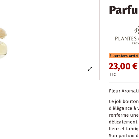
Parfu
Derniers artic
23,00 €
TTC
Fleur Aromat
Ce joli bouto
d’élégance à 
renferme une 
délicatement 
fleur et fabri
Son parfum de