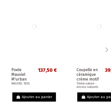
137,50 €
39,00 €
Coupelle en
l
céramique
an
crème motif
fougère pour
1830
Totem nature -
encens naturels
e
bouquets
able
Totem Nature
jouter au panier
Ajouter au panier
- Encens
naturel...